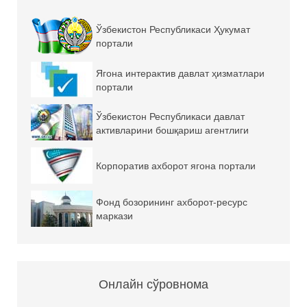
Ўзбекистон Республикаси Ҳукумат
портали
Ягона интерактив давлат ҳизматлари
портали
Ўзбекистон Республикаси давлат
активларини бошқариш агентлиги
Корпоратив ахборот ягона портали
Фонд бозорининг ахборот-ресурс
маркази
Онлайн сўровнома