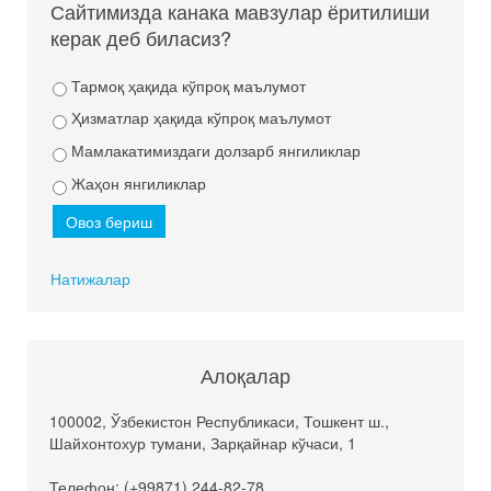
Сайтимизда канака мавзулар ёритилиши
керак деб биласиз?
Тармоқ ҳақида кўпроқ маълумот
Ҳизматлар ҳақида кўпроқ маълумот
Мамлакатимиздаги долзарб янгиликлар
Жаҳон янгиликлар
Натижалар
Алоқалар
100002, Ўзбекистон Республикаси, Тошкент ш.,
Шайхонтохур тумани, Зарқайнар кўчаси, 1
Телефон: (+99871) 244-82-78