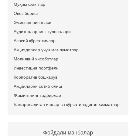
Муҳим фактлар
Овоз бериш
Эмиссия рисоласи
Аудиторларнинг хулосалари
Асосий кўрсаткичлар
Акциядорлар учун маълумотлар
Молиявий ҳисоботлар
Инвестиция портфели
Корпоратив бошқарув
Акцияларни сотиб олиш
Жамиятнинг тадбирлар
Бажариладиган ишлар ва кўрсатиладиган хизматлар
Фойдали манбалар