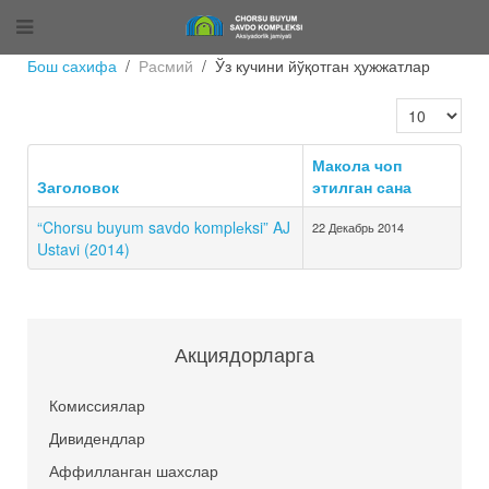
Бош сахифа
Расмий
Ўз кучини йўқотган ҳужжатлар
Кол-во строк
Макола чоп
Заголовок
этилган сана
“Chorsu buyum savdo komplеksi” AJ
22 Декабрь 2014
Ustavi (2014)
Акциядорларга
Комиссиялар
Дивидендлар
Аффилланган шахслар